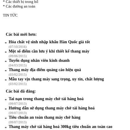
* Các thiết bị trong hố
* Các đường an toàn
TIN TỨC
Các bài mới hơn:
Hóa chất vệ sinh nhập khẩu Hàn Quốc giá tốt
(07/10/2016)
Một số điểm cần lưu ý khi thiết kế thang máy
(09/06/2015)
Tuyển dụng nhân viên kinh doanh
(04/03/2015)
Thang máy địa điểm quảng cáo hiệu quả
(03/02/2015)
Mẫu tay vịn thang máy sang trọng, uy tín, chất lượng
(03/02/2015)
Các bài đã đăng:
Tai nạn trong thang máy chở tải hàng hoá
(09/07/2013)
Hướng dẫn sử dụng thang máy chở tải hàng hoá
(09/07/2013)
Tiêu chuẩn an toàn thang máy chở hàng
(09/07/2013)
Thang máy chở tải hàng hoá 300kg tiêu chuẩn an toàn cao