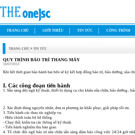
TRANG CHỦ
GIỚI THIỆU
TIN TỨC
CÔNG TRÌNH
>
TRANG CHỦ
TIN TỨC
QUY TRÌNH BẢO TRÌ THANG MÁY
16/07/2013
Khi hết thời gian bảo hành hai bên sẽ ký kết hợp đồng bảo trì, bảo dưỡng, sủa ch
I. Các công đoạn tiến hành
1. Sẵn sàng đội ngũ kỹ thuật, thiết bị dụng cụ cho khâu sửa chữa, bảo dưỡng , bả
2. Xác định đúng nguyên nhân, đưa ra phương án khắc phục, giải pháp tối ưu.
3. Tiến hành các thao tác nghiệp vụ:
- Hiệu chỉnh toàn bộ hệ thống.
- Chạy thử, kiểm tra các thông số kỹ thuật.
- Tiến hành nghiệm thu bàn giao.
4. Tổ chức đội ngũ bảo trì sửa chữa sẵn sàng đảm bảo công việc 24/24 giờ n