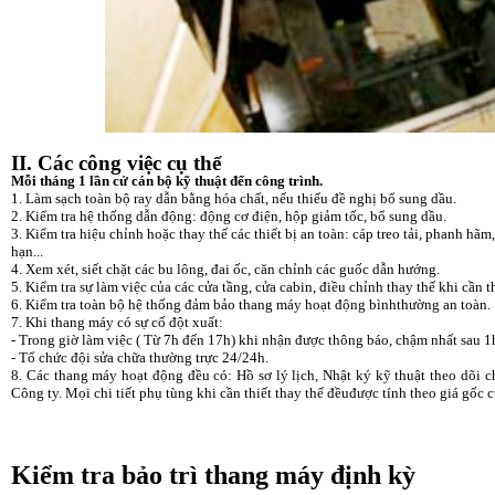
II. Các công việc cụ thể
Mỗi tháng 1 lần cử cán bộ kỹ thuật đến công trình.
1. Làm sạch toàn bộ ray dẫn bằng hóa chất, nếu thiếu đề nghị bổ sung dầu.
2. Kiểm tra hệ thống dẫn động: động cơ điện, hộp giảm tốc, bổ sung dầu.
3. Kiểm tra hiệu chỉnh hoặc thay thế các thiết bị an toàn: cáp treo tải, phanh h
hạn...
4. Xem xét, siết chặt các bu lông, đai ốc, căn chỉnh các guốc dẫn hướng.
5. Kiểm tra sự làm việc của các cửa tầng, cửa cabin, điều chỉnh thay thế khi cần th
6. Kiểm tra toàn bộ hệ thống đảm bảo thang máy hoạt động bìnhthường an toàn.
7. Khi thang máy có sự cố đột xuất:
- Trong giờ làm việc ( Từ 7h đến 17h) khi nhận được thông báo, chậm nhất sau 1h
- Tổ chức đội sửa chữa thường trực 24/24h.
8. Các thang máy hoạt động đều có: Hồ sơ lý lịch, Nhật ký kỹ thuật theo dõi c
Công ty. Mọi chi tiết phụ tùng khi cần thiết thay thế đềuđược tính theo giá gốc
Kiểm tra bảo trì thang máy định kỳ