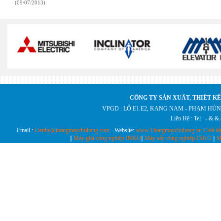
(09/07/2013)
CÔNG TY SẢN XUẤT, THIẾT KẾ
VPGD : LÔ E1.E2, KANG NAM - PHẠM HÙN
Liên Hệ : Tel : - &.
Email :
Lienhe@thangmaychohang.com
- Website:
www.Thangmaychohang.vn
Chất tẩ
||
Máy giặt công nghiệp INKO
||
Máy sấy công nghiệp INKO
||
M