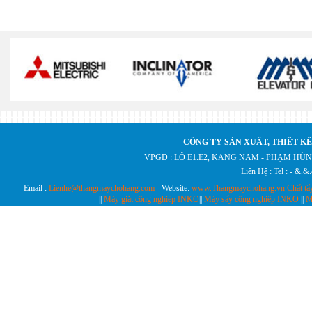
CÔNG TY SẢN XUẤT, THIẾT KẾ
VPGD : LÔ E1.E2, KANG NAM - PHẠM HÙN
Liên Hệ : Tel : - &.
Email :
Lienhe@thangmaychohang.com
- Website:
www.Thangmaychohang.vn
Chất tẩ
||
Máy giặt công nghiệp INKO
||
Máy sấy công nghiệp INKO
||
M