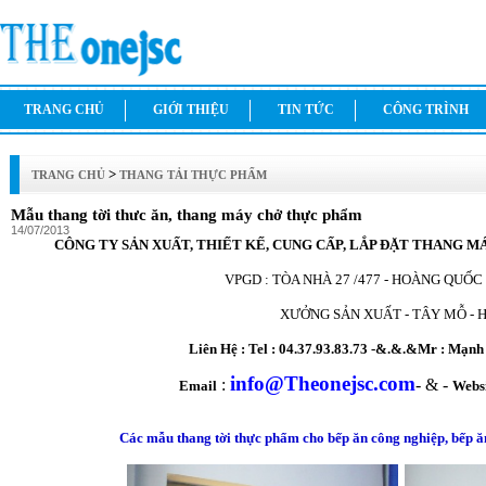
TRANG CHỦ
GIỚI THIỆU
TIN TỨC
CÔNG TRÌNH
>
TRANG CHỦ
THANG TẢI THỰC PHẨM
Mẫu thang tời thưc ăn, thang máy chở thực phẩm
14/07/2013
CÔNG TY SẢN XUẤT, THIẾT KẾ, CUNG CẤP, LẮP ĐẶT THANG 
VPGD : TÒA NHÀ 27 /477 - HOÀNG QUỐC 
XƯỞNG SẢN XUẤT - TÂY MỖ - H
Liên Hệ : Tel
: 04.37.93.83.73 -&.&.&
Mr : Mạnh 
info@Theonejsc.com
:
- & -
Email
Websi
Các mẫu thang tời thực phẩm cho bếp ăn công nghiệp, bếp ăn 