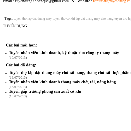
Email : tuyendung.theonejsc@gmail.com - & - Website :
http://thangmaychohang.vn
Tags:
tuyen tho lap dat thang may
tuyen tho co khi lap dat thang may cho hang
tuyen tho la
TUYỂN DỤNG
Các bài mới hơn:
Tuyển nhân viên kinh doanh, kỹ thuật cho công ty thang máy
(19/07/2013)
Các bài đã đăng:
Tuyển thợ lắp đặt thang máy chở tải hàng, thang chở tải thực phâ
(13/07/2013)
Tuyển nhân viên kinh doanh thang máy chở, tải, nâng hàng
(13/07/2013)
Tuyển gấp trưởng phòng sản xuất cơ khí
(13/07/2013)