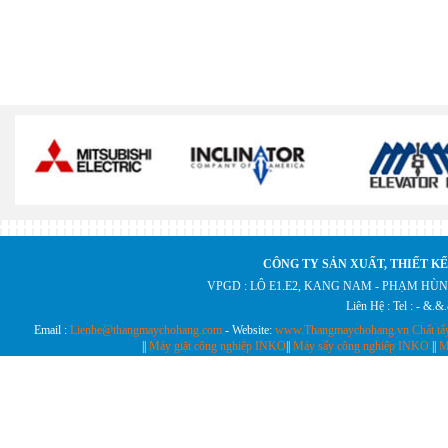
CÔNG TY SẢN XUẤT, THIẾT KẾ
VPGD : LÔ E1.E2, KANG NAM - PHẠM HÙN
Liên Hệ : Tel : - &.
Email :
Lienhe@thangmaychohang.com
- Website:
www.Thangmaychohang.vn
Chất tẩ
||
Máy giặt công nghiệp INKO
||
Máy sấy công nghiệp INKO
||
M