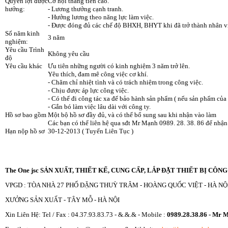
Quyền lợi được
Cơ hội thăng tiến cao.
hưởng:
- Lương thưởng cạnh tranh.
- Hưởng lương theo năng lực làm việc.
- Được đóng đủ các chế độ BHXH, BHYT khi đã trở thành nhân vi
Số năm kinh
3 năm
nghiệm:
Yêu cầu Trình
Không yêu cầu
độ
Yêu cầu khác
Ưu tiên những người có kinh nghiệm 3 năm trở lên.
Yêu thích, đam mê công việc cơ khí.
- Chăm chỉ nhiệt tình và có trách nhiệm trong công việc.
- Chịu được áp lực công việc.
- Có thể đi công tác xa để bảo hành sản phẩm ( nếu sản phẩm của 
- Gắn bó làm việc lâu dài với công ty.
Hồ sơ bao gồm
Một bộ hồ sơ đầy đủ, và có thể bổ sung sau khi nhận vào làm
Các bạn có thể liên hệ qua sđt Mr Mạnh 0989. 28. 38. 86 để nhận
Hạn nộp hồ sơ
30-12-2013 ( Tuyển Liên Tục )
The One jsc
SẢN XUẤT, THIẾT KẾ, CUNG CẤP, LẮP ĐẶT THIẾT BỊ CÔN
VPGD : TÒA NHÀ 27 PHỐ ĐẶNG THUỲ TRÂM - HOÀNG QUỐC VIỆT - HÀ NỘI
XƯỞNG SẢN XUẤT - TÂY MỖ - HÀ NỘI
Xin Liên Hệ: Tel / Fax : 04.37.93.83.73 - &.&.& - Mobile :
0989.28.38.86 - Mr 