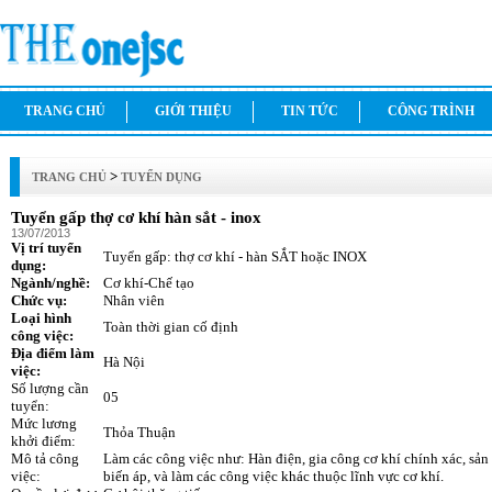
TRANG CHỦ
GIỚI THIỆU
TIN TỨC
CÔNG TRÌNH
>
TRANG CHỦ
TUYỂN DỤNG
Tuyển gấp thợ cơ khí hàn sắt - inox
13/07/2013
Vị trí tuyển
Tuyển gấp: thợ cơ khí - hàn SẮT hoặc INOX
dụng:
Ngành/nghề:
Cơ khí-Chế tạo
Chức vụ:
Nhân viên
Loại hình
Toàn thời gian cố định
công việc:
Địa điểm làm
Hà Nội
việc:
Số lượng cần
05
tuyển:
Mức lương
Thỏa Thuận
khởi điểm:
Mô tả công
Làm các công việc như: Hàn điện, gia công cơ khí chính xác, sản 
việc:
biến áp, và làm các công việc khác thuộc lĩnh vực cơ khí.