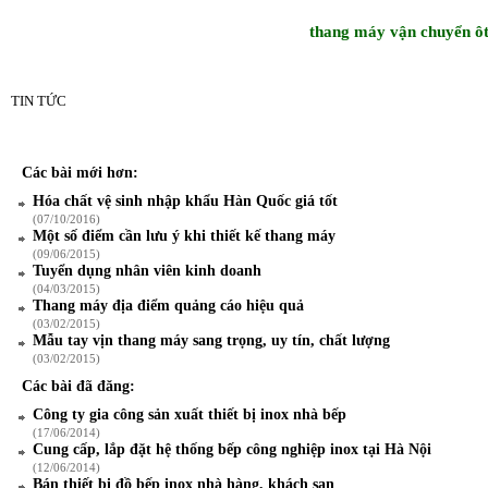
thang máy vận chuyển ô
TIN TỨC
Các bài mới hơn:
Hóa chất vệ sinh nhập khẩu Hàn Quốc giá tốt
(07/10/2016)
Một số điểm cần lưu ý khi thiết kế thang máy
(09/06/2015)
Tuyển dụng nhân viên kinh doanh
(04/03/2015)
Thang máy địa điểm quảng cáo hiệu quả
(03/02/2015)
Mẫu tay vịn thang máy sang trọng, uy tín, chất lượng
(03/02/2015)
Các bài đã đăng:
Công ty gia công sản xuất thiết bị inox nhà bếp
(17/06/2014)
Cung cấp, lắp đặt hệ thống bếp công nghiệp inox tại Hà Nội
(12/06/2014)
Bán thiết bị đồ bếp inox nhà hàng, khách sạn