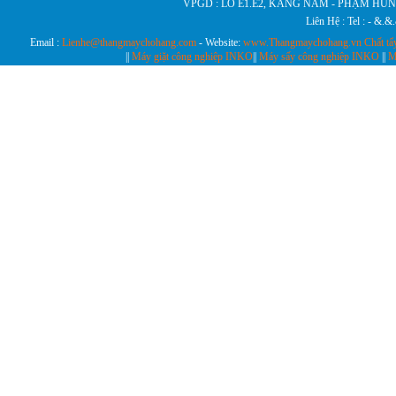
VPGD : LÔ E1.E2, KANG NAM - PHẠM HÙN
Liên Hệ : Tel : - &.
Email :
Lienhe@thangmaychohang.com
- Website:
www.Thangmaychohang.vn
Chất tẩ
||
Máy giặt công nghiệp INKO
||
Máy sấy công nghiệp INKO
||
M