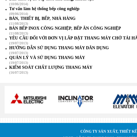
(10/06/2014)
Tư vấn làm hệ thống bếp công nghiệp
(09/06/2014)
BÁN, THIẾT BỊ, BẾP, NHÀ HÀNG
(11/08/2013)
BÁN BẾP INOX CÔNG NGHIỆP, BẾP ĂN CÔNG NGHIỆP
(11/08/2013)
YÊU CẦU ĐỐI VỚI ĐƠN VỊ LẮP ĐẶT THANG MÁY CHỞ TẢI H
(19/07/2013)
HƯỚNG DẪN SỬ DỤNG THANG MÁY DÂN DỤNG
(19/07/2013)
QUẢN LÝ VÀ SỬ DỤNG THANG MÁY
(19/07/2013)
KIỂM SOÁT CHẤT LƯỢNG THANG MÁY
(16/07/2013)
CÔNG TY SẢN XUẤT, THIẾT KẾ