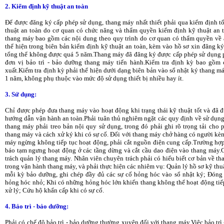
2. Kiểm định kỹ thuật an toàn
Để được đăng ký cấp phép sử dụng, thang máy nhất thiết phải qua kiểm định tổ
thuật an toàn do cơ quan có chức năng và thẩm quyền kiểm định kỹ thuật an t
thang máy bao gồm các nội dung theo quy trình do cơ quan có thẩm quyền về 
thể hiện trong biên bản kiểm định kỹ thuật an toàn, kèm vào hồ sơ xin đăng k
tổng thể không được quá 5 năm.Thang máy đã đăng ký được cấp phép sử dụng ph
đơn vị bảo trì - bảo dưỡng thang máy tiến hành.Kiểm tra định kỳ bao gồm 
xuất.Kiểm tra định kỳ phải thể hiện dưới dạng biên bản vào sổ nhật ký thang m
1 năm, không phụ thuộc vào mức độ sử dụng thiết bị nhiều hay ít.
3. Sử dụng:
Chỉ được phép đưa thang máy vào hoạt động khi trạng thái kỹ thuật tốt và đã 
hướng dẫn vận hành an toàn.Phải tuân thủ nghiêm ngặt các quy định về sử dụ
thang máy phải treo bản nội quy sử dụng, trong đó phải ghi rõ trọng tải cho
thang máy và cách xử ký khi có sự cố. Đối với thang máy chở hàng có người kèm
máy ngừng không tiếp tục hoạt động, phải cắt nguồn điện cung cấp.Trường hợp 
báo tạm ngưng hoạt động ở các tầng dừng và cắt cầu dao điện vào thang máy.
trách quản lý thang máy. Nhân viên chuyên trách phải có hiểu biết cơ bản về t
trong vận hành thang máy, và phải thực hiện các nhiêm vụ: Quản lý hồ sơ kỹ thuậ
mỗi kỳ bảo dưỡng, ghi chép đầy đủ các sự cố hỏng hóc vào sổ nhật ký; Đóng
hỏng hóc nhỏ; Khi có những hỏng hóc lớn khiến thang không thể hoạt động tiếp 
xử lý; Cứu hộ khẩn cấp khi có sự cố.
4. Bảo trì - bảo dưỡng:
Phải có chế độ bảo trì - bảo dưỡng thường xuyên đối với thang máy.Việc bảo trì