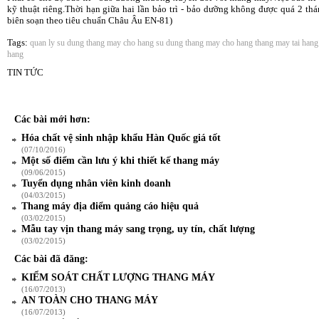
kỹ thuật riêng.Thời hạn giữa hai lần bảo trì - bảo dưỡng không được quá 2 t
biên soạn theo tiêu chuẩn Châu Âu EN-81)
Tags:
quan ly su dung thang may cho hang
su dung thang may cho hang
thang may tai hang
hang
TIN TỨC
Các bài mới hơn:
Hóa chất vệ sinh nhập khẩu Hàn Quốc giá tốt
(07/10/2016)
Một số điểm cần lưu ý khi thiết kế thang máy
(09/06/2015)
Tuyển dụng nhân viên kinh doanh
(04/03/2015)
Thang máy địa điểm quảng cáo hiệu quả
(03/02/2015)
Mẫu tay vịn thang máy sang trọng, uy tín, chất lượng
(03/02/2015)
Các bài đã đăng:
KIỂM SOÁT CHẤT LƯỢNG THANG MÁY
(16/07/2013)
AN TOÀN CHO THANG MÁY
(16/07/2013)