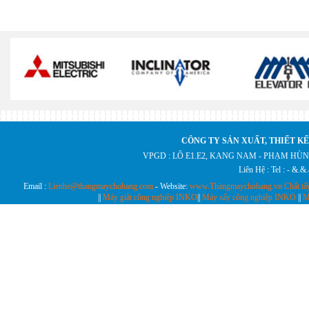
CÔNG TY SẢN XUẤT, THIẾT KẾ
VPGD : LÔ E1.E2, KANG NAM - PHẠM HÙN
Liên Hệ : Tel : - &.
Email :
Lienhe@thangmaychohang.com
- Website:
www.Thangmaychohang.vn
Chất tẩ
||
Máy giặt công nghiệp INKO
||
Máy sấy công nghiệp INKO
||
M