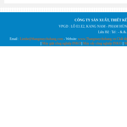
CÔNG TY SẢN XUẤT, THIẾT KẾ
VPGD : LÔ E1.E2, KANG NAM - PHẠM HÙN
Liên Hệ : Tel : - &.
Email :
Lienhe@thangmaychohang.com
- Website:
www.Thangmaychohang.vn
Chất tẩ
||
Máy giặt công nghiệp INKO
||
Máy sấy công nghiệp INKO
||
M