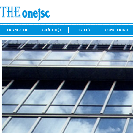
TRANG CHỦ
GIỚI THIỆU
TIN TỨC
CÔNG TRÌNH