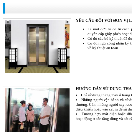
YÊU CẦU ĐỐI VỚI ĐƠN VỊ
Là một đơn vị có tư cách
quyền cấp giấy phép hoạt đ
Có đủ các bộ kỹ thuật đã đ
Có đội ngũ công nhân kỷ t
về kỹ thuật an toàn.
HƯỚNG DẪN SỬ DỤNG THA
Chỉ sử dụng thang máy ở trạng t
Những người vận hành và sử dụ
thường. Cấm những người say rượu,
điều khiển hoặc vào cabin để sử d
Trường hợp mất điện hoặc d8a
hoạt động ở các tầng dừng và cắt c