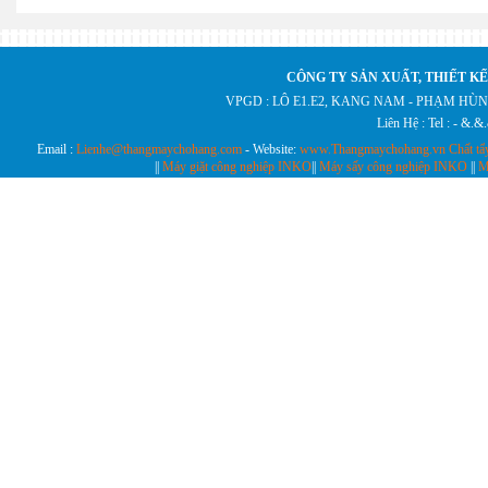
CÔNG TY SẢN XUẤT, THIẾT KẾ
VPGD : LÔ E1.E2, KANG NAM - PHẠM HÙN
Liên Hệ : Tel : - &.
Email :
Lienhe@thangmaychohang.com
- Website:
www.Thangmaychohang.vn
Chất tẩ
||
Máy giặt công nghiệp INKO
||
Máy sấy công nghiệp INKO
||
M