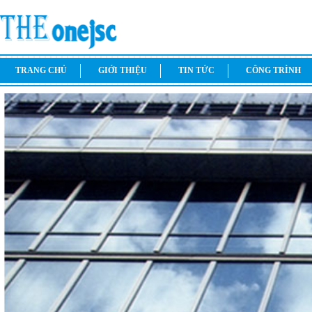
TRANG CHỦ
GIỚI THIỆU
TIN TỨC
CÔNG TRÌNH